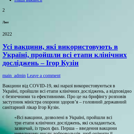
2
Лют
2022
Усі вакцини, які використовують в
Україні, пройшли всі етапи клінічних
досліджень – Ігор Кузін
main_admin
Leave a comment
Вакцини від COVID-19, які наразі використовуються в
Україні, пройшли всі етапи клінічних досліджень, а відповідно
є безпечними та ефективними. Про це на брифінгу розповів
заступник міністра охорони здоров’я – головний державний
санітарний лікар Ігор Кузін.
«Всі вакцини, дозволені в Україні, пройшли всі
три етапи клінічних досліджень, які складаються,
зазвичай, із трьох фаз. Перша – введення вакцини
невеликому числу добровольців, щоб оцінити її