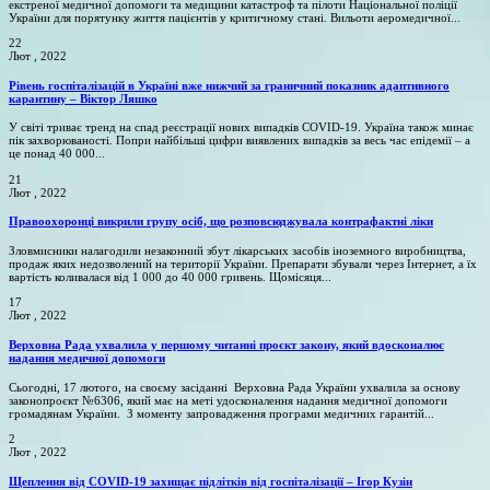
екстреної медичної допомоги та медицини катастроф та пілоти Національної поліції
України для порятунку життя пацієнтів у критичному стані. Вильоти аеромедичної...
22
Лют , 2022
Рівень госпіталізацій в Україні вже нижчий за граничний показник адаптивного
карантину – Віктор Ляшко
У світі триває тренд на спад реєстрації нових випадків COVID-19. Україна також минає
пік захворюваності. Попри найбільші цифри виявлених випадків за весь час епідемії – а
це понад 40 000...
21
Лют , 2022
Правоохоронці викрили групу осіб, що розповсюджувала контрафактні ліки
Зловмисники налагодили незаконний збут лікарських засобів іноземного виробництва,
продаж яких недозволений на території України. Препарати збували через Інтернет, а їх
вартість коливалася від 1 000 до 40 000 гривень. Щомісяця...
17
Лют , 2022
Верховна Рада ухвалила у першому читанні проєкт закону, який вдосконалює
надання медичної допомоги
Сьогодні, 17 лютого, на своєму засіданні Верховна Рада України ухвалила за основу
законопроєкт №6306, який має на меті удосконалення надання медичної допомоги
громадянам України. З моменту запровадження програми медичних гарантій...
2
Лют , 2022
Щеплення від COVID-19 захищає підлітків від госпіталізації – Ігор Кузін