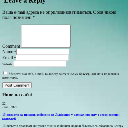
Leave a Reply
Ваша e-mail адреса не оприлюднюватиметься.
Обов’язкові
поля позначені
*
Comment
Name
*
Email
*
Website
Зберегти моє ім'я, e-mail, та адресу сайту в цьому браузері для моїх подальших
коментарів.
Нове на сайті
22
Лют , 2022
13 вильотів за тиждень здійснено на Львівщині у рамках проєкту з аеромедичної
евакуації
13 вильотів протягом минулого тижня здійснили медики Львівського обласного центру