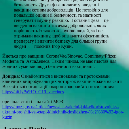
безпечність. Друга фаза полягає у введенні
вакцини сотням добровольців. Це потрібно для
подальшої оцінки її безпечності та здатності
генерувати імунну реакцію. І остання фаза – це
введення вакцини тисячам добровольців, яких
порівнюють із такою ж групою людей, які не
отримали вакцину, щоб визначити ефективність
препарату і вивчити безпеку для більшої групи
людей», – пояснив Ігор Кузін.
Йдеться про вакцини CoronaVac/Sinovac, Comirnaty/Pfіzer,
Moderna та AstraZeneca. Таким чином, не має підстав для
жодних сумнівів щодо безпечності вакцинації.
Довідка
: Ознайомитися з висновками та протоколами
клінічних випробувань цих чотирьох вакцин можна на сайті
Всесвітньої організації охорони здоров’я за посиланням –
https://bit.ly/WHO_C19_vaccines
оригінал статті – на сайті МОЗ –
https://moz.gov.ua/article/news/usi-vakcini-jaki-vikoristovujut-v-
ukraini-projshli-vsi-etapi-klinichnih-doslidzhen-%e2%80%93-igor-
kuzin