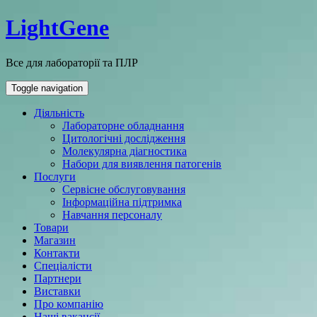
LightGene
Все для лабораторії та ПЛР
Toggle navigation
Діяльність
Лабораторне обладнання
Цитологічні дослідження
Молекулярна діагностика
Набори для виявлення патогенів
Послуги
Сервісне обслуговування
Інформаційна підтримка
Навчання персоналу
Товари
Магазин
Контакти
Спеціалісти
Партнери
Виставки
Про компанію
Наші вакансії